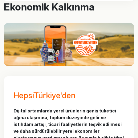
Çevre
Ekonomik Kalkınma
Can Dostlarımız
HepsiTürkiye'den
Dijital ortamlarda yerel ürünlerin geniş tüketici
ağına ulaşması, toplum düzeyinde gelir ve
istihdam artışı, ticari faaliyetlerin teşvik edilmesi
ve daha sürdürülebilir yerel ekonomiler
oluşturmaya yardımcı oluyor. Bununla birlikte ithal