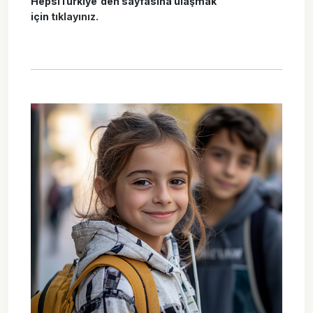
HepsiTürkiye'den sayfasına ulaşmak
için
tıklayınız.