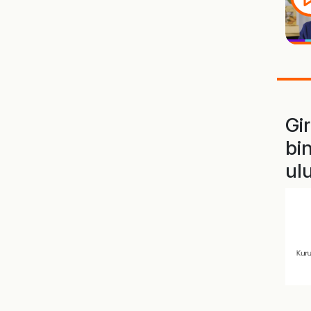
Gi
bin
ul