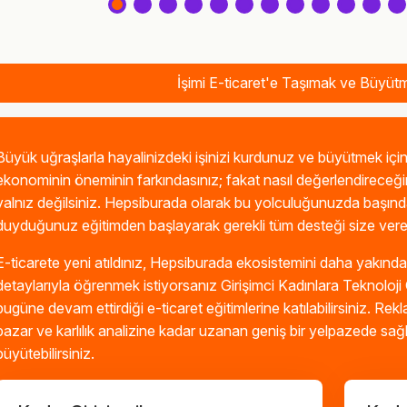
İşimi E-ticaret'e Taşımak ve Büyüt
Büyük uğraşlarla hayalinizdeki işinizi kurdunuz ve büyütmek için
ekonominin öneminin farkındasınız; fakat nasıl değerlendireceği
yalnız değilsiniz. Hepsiburada olarak bu yolculuğunuzda başında
duyduğunuz eğitimden başlayarak gerekli tüm desteği size ver
E-ticarete yeni atıldınız, Hepsiburada ekosistemini daha yakınd
detaylarıyla öğrenmek istiyorsanız Girişimci Kadınlara Teknoloj
bugüne devam ettirdiği e-ticaret eğitimlerine katılabilirsiniz. R
pazar ve karlılık analizine kadar uzanan geniş bir yelpazede sağlad
büyütebilirsiniz.