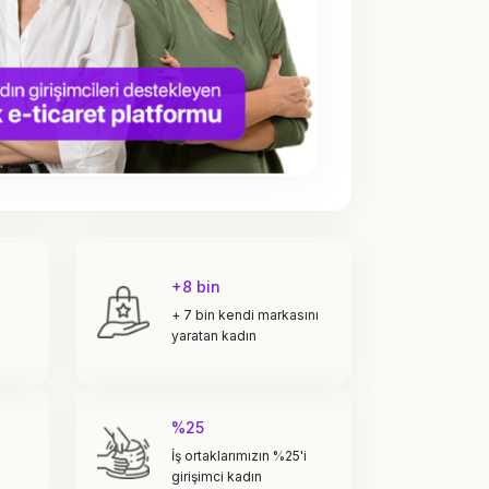
+8 bin
+ 7 bin kendi markasını
yaratan kadın
%25
İş ortaklarımızın %25'i
girişimci kadın