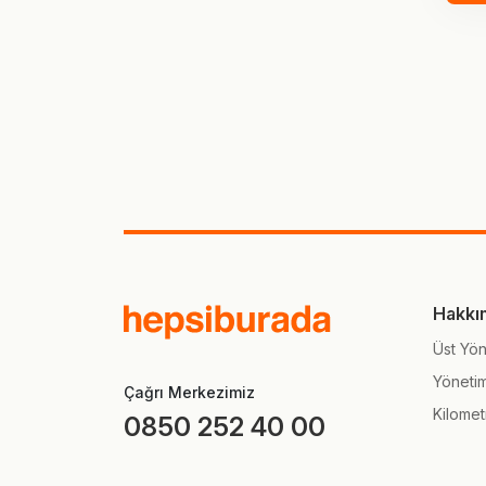
Hakkı
Üst Yön
Yöneti
Çağrı Merkezimiz
Kilomet
0850 252 40 00