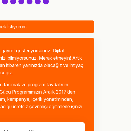
mek İstiyorum
 gayret gösteriyorsunuz. Dijital
nizi bilmiyorsunuz. Merak etmeyin! Artık
n itibaren yanınızda olacağız ve ihtiyaç
eceğiz.
an tanımak ve program faydalarını
i Gücü Programımızın Aralık 2017’den
eklam, kampanya, içerik yönetiminden,
ığı ücretsiz çevrimiçi eğitimlerle işinizi