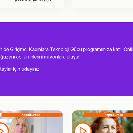
n de Girişimci Kadınlara Teknoloji Gücü programımıza katıl! Onli
azanı aç, ürünlerini milyonlara ulaştır!
aylar için tıklayınız