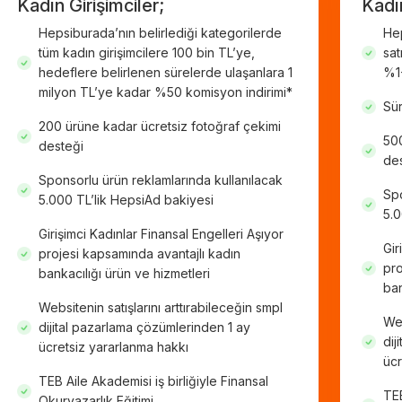
Kadın Girişimciler;
Kadın
Hepsiburada’nın belirlediği kategorilerde
Hep
tüm kadın girişimcilere 100 bin TL’ye,
sat
hedeflere belirlenen sürelerde ulaşanlara 1
%1
milyon TL’ye kadar %50 komisyon indirimi*
Sür
200 ürüne kadar ücretsiz fotoğraf çekimi
500
desteği
des
Sponsorlu ürün reklamlarında kullanılacak
Spo
5.000 TL’lik HepsiAd bakiyesi
5.0
Girişimci Kadınlar Finansal Engelleri Aşıyor
Gir
projesi kapsamında avantajlı kadın
pro
bankacılığı ürün ve hizmetleri
ban
Websitenin satışlarını arttırabileceğin smpl
Web
dijital pazarlama çözümlerinden 1 ay
dij
ücretsiz yararlanma hakkı
ücr
TEB Aile Akademisi iş birliğiyle Finansal
TEB
Okuryazarlık Eğitimi