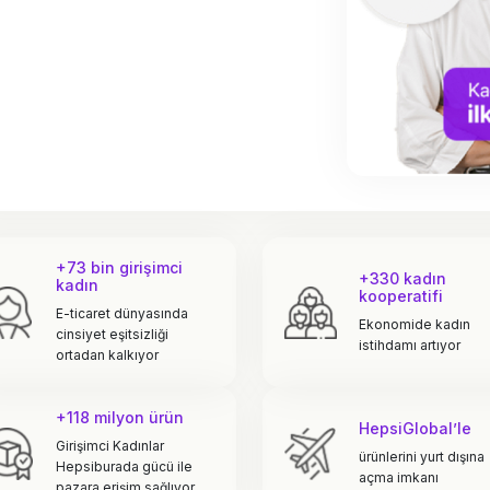
+73 bin girişimci
+330 kadın
kadın
kooperatifi
E-ticaret dünyasında
Ekonomide kadın
cinsiyet eşitsizliği
istihdamı artıyor
ortadan kalkıyor
+118 milyon ürün
HepsiGlobal’le
Girişimci Kadınlar
ürünlerini yurt dışına
Hepsiburada gücü ile
açma imkanı
pazara erişim sağlıyor