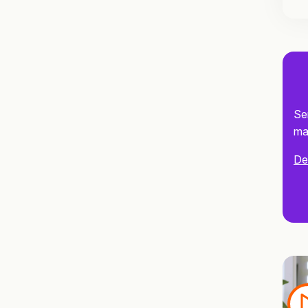
Se
mağ
Det