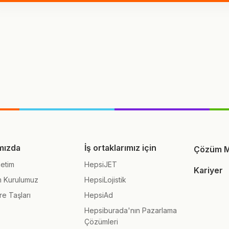
mızda
İş ortaklarımız için
Çözüm M
etim
HepsiJET
Kariyer
m Kurulumuz
HepsiLojistik
re Taşları
HepsiAd
Hepsiburada'nın Pazarlama
Çözümleri