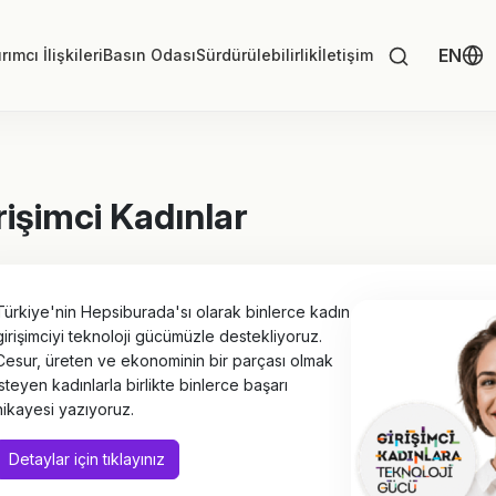
EN
rımcı İlişkileri
Basın Odası
Sürdürülebilirlik
İletişim
rişimci Kadınlar
Türkiye'nin Hepsiburada'sı olarak binlerce kadın
girişimciyi teknoloji gücümüzle destekliyoruz.
Cesur, üreten ve ekonominin bir parçası olmak
isteyen kadınlarla birlikte binlerce başarı
hikayesi yazıyoruz.
Detaylar için tıklayınız