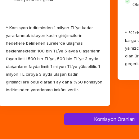
Oku
* Komisyon indiriminden 1 milyon TL’ye kadar
* %1+K
yararlanmak isteyen kadın girişimcilerin
kargo d
hedeflere belirlenen sürelerde ulaşması
yalnızc
beklenmektedir. 100 bin TL’ye 5 ayda ulaşanların
olan ür
fayda limiti 500 bin TL’ye, 500 bin TL’ye 3 ayda
geçerlid
ulaşanların fayda limiti 1 milyon TL’ye yükseltilir. 1
milyon TL ciroya 3 ayda ulaşan kadın
girişimcilere ödül olarak 1 ay daha %50 komisyon
indiriminden yararlanma imkânı verilir.
Komisyon Oranları