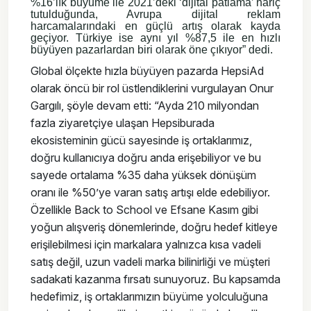
%16’lık büyüme ile 2021’deki ‘dijital patlama’ hariç
tutulduğunda, Avrupa dijital reklam
harcamalarındaki en güçlü artış olarak kayda
geçiyor. Türkiye ise aynı yıl %87,5 ile en hızlı
büyüyen pazarlardan biri olarak öne çıkıyor” dedi.
Global ölçekte hızla büyüyen pazarda HepsiAd
olarak öncü bir rol üstlendiklerini vurgulayan Onur
Gargılı, şöyle devam etti: “Ayda 210 milyondan
fazla ziyaretçiye ulaşan Hepsiburada
ekosisteminin gücü sayesinde iş ortaklarımız,
doğru kullanıcıya doğru anda erişebiliyor ve bu
sayede ortalama %35 daha yüksek dönüşüm
oranı ile %50’ye varan satış artışı elde edebiliyor.
Özellikle Back to School ve Efsane Kasım gibi
yoğun alışveriş dönemlerinde, doğru hedef kitleye
erişilebilmesi için markalara yalnızca kısa vadeli
satış değil, uzun vadeli marka bilinirliği ve müşteri
sadakati kazanma fırsatı sunuyoruz. Bu kapsamda
hedefimiz, iş ortaklarımızın büyüme yolculuğuna