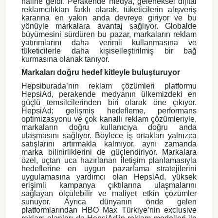
haline geldi. Perakende medya, geleneksel dijital
reklamcılıktan farklı olarak, tüketicilerin alışveriş
kararına en yakın anda devreye giriyor ve bu
yönüyle markalara avantaj sağlıyor. Globalde
büyümesini sürdüren bu pazar, markaların reklam
yatırımlarını daha verimli kullanmasına ve
tüketicilerle daha kişiselleştirilmiş bir bağ
kurmasına olanak tanıyor.
Markaları doğru hedef kitleyle buluşturuyor
Hepsiburada’nın reklam çözümleri platformu
HepsiAd, perakende medyanın ülkemizdeki en
güçlü temsilcilerinden biri olarak öne çıkıyor.
HepsiAd; gelişmiş hedefleme, performans
optimizasyonu ve çok kanallı reklam çözümleriyle,
markaların doğru kullanıcıya doğru anda
ulaşmasını sağlıyor. Böylece iş ortakları yalnızca
satışlarını artırmakla kalmıyor, aynı zamanda
marka bilinirliklerini de güçlendiriyor. Markalara
özel, uçtan uca hazırlanan iletişim planlamasıyla
hedeflerine en uygun pazarlama stratejilerini
uygulamasına yardımcı olan HepsiAd, yüksek
erişimli kampanya çıktılarına ulaşmalarını
sağlayan ölçülebilir ve maliyet etkin çözümler
sunuyor. Ayrıca dünyanın önde gelen
platformlarından HBO Max Türkiye’nin exclusive