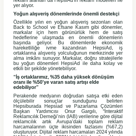
reklam alanları da HepsiAd'in reklam modelleri ile
yer alıyor.
Yoğun alışveriş dönemlerinde önemli destekçi
Özellikle yılın en yoğun alışveriş sezonları olan
Back to School ve Efsane Kasım gibi dönemler,
markalar için hem görünürlük hem de satış
hedeflerine ulaşmada en önemli dönemlerin
başında geliyor. Bu dönemlerde ekonomik
hareketliliğe ivme kazandıran HepsiAd, iş
ortaklarına alışveriş yolculuğunun merkezinde yer
alma imkânı sunuyor. Markalar, doğru stratejilerle
bu yoğun dönemleri HepsiAd ile daha kolay ve
etkili bir şekilde yönetebiliyor.
“İş ortaklarımız, %35 daha yüksek dönüşüm
oranı ile %50'ye varan satış artışı elde
edebiliyor”
Perakende medyanın doğrudan satışa etki eden
ölçülebilir sonuçlar sunduğunu belirten
Hepsiburada Hepsiad ve Pazarlama Çözümleri
Başkan Yardımcısı Onur Gargılı, “İnteraktif
Reklamcılık Derneği’nin (IAB) verilerine göre dijital
reklamcılık artık Avrupa’daki toplam reklam
harcamalarının üçte ikisinden fazlasını (%67,2)
oluşturuyor. Dijital reklam harcamaları 2024 yılında