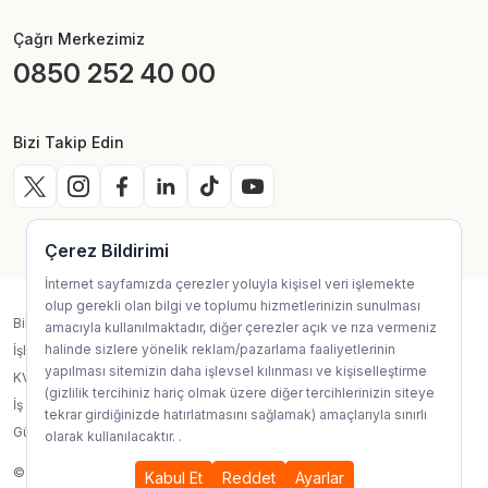
Çağrı Merkezimiz
0850 252 40 00
Bizi Takip Edin
Çerez Bildirimi
İnternet sayfamızda çerezler yoluyla kişisel veri işlemekte
olup gerekli olan bilgi ve toplumu hizmetlerinizin sunulması
Bilgi Toplum Hizmetleri
amacıyla kullanılmaktadır, diğer çerezler açık ve rıza vermeniz
halinde sizlere yönelik reklam/pazarlama faaliyetlerinin
İşlem Rehberi
yapılması sitemizin daha işlevsel kılınması ve kişiselleştirme
KVKK
(gizlilik tercihiniz hariç olmak üzere diğer tercihlerinizin siteye
İş Sağlığı ve Güvenliği Çevre Politikası
tekrar girdiğinizde hatırlatmasını sağlamak) amaçlarıyla sınırlı
Güvenli Alışveriş Kılavuzu
olarak kullanılacaktır.
.
© 2025, Site Design & Technology by
Code And More
Kabul Et
Reddet
Ayarlar