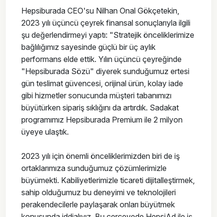
Hepsiburada CEO'su Nilhan Onal Gökçetekin,
2023 yılı üçüncü çeyrek finansal sonuçlarıyla ilgili
şu değerlendirmeyi yaptı: "Stratejik önceliklerimize
bağlılığımız sayesinde güçlü bir üç aylık
performans elde ettik. Yılın üçüncü çeyreğinde
"Hepsiburada Sözü" diyerek sunduğumuz ertesi
gün teslimat güvencesi, orijinal ürün, kolay iade
gibi hizmetler sonucunda müşteri tabanımızı
büyütürken sipariş sıklığını da artırdık. Sadakat
programımız Hepsiburada Premium ile 2 milyon
üyeye ulaştık.
2023 yılı için önemli önceliklerimizden biri de iş
ortaklarımıza sunduğumuz çözümlerimizle
büyümekti. Kabiliyetlerimizle ticareti dijitalleştirmek,
sahip olduğumuz bu deneyimi ve teknolojileri
perakendecilerle paylaşarak onları büyütmek
konusunda iddialıyız. Bu çerçevede HepsiAd ile iş