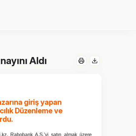
nayını Aldı
azarına giriş yapan
acılık Düzenleme ve
rdu.
i.kz, Rabobank A.Ş.'yi satın almak üzere