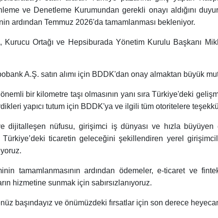
leme ve Denetleme Kurumundan gerekli onayı aldığını duyurdu
sinin ardından Temmuz 2026'da tamamlanması bekleniyor.
 Kurucu Ortağı ve Hepsiburada Yönetim Kurulu Başkanı Mikhei
bobank A.Ş. satın alımı için BDDK'dan onay almaktan büyük mut
 önemli bir kilometre taşı olmasının yanı sıra Türkiye'deki geli
ikleri yapıcı tutum için BDDK'ya ve ilgili tüm otoritelere teşekk
e dijitalleşen nüfusu, girişimci iş dünyası ve hızla büyüyen
. Türkiye’deki ticaretin geleceğini şekillendiren yerel girişimci
yoruz.
inin tamamlanmasının ardından ödemeler, e-ticaret ve fintek
ların hizmetine sunmak için sabırsızlanıyoruz.
nüz başındayız ve önümüzdeki fırsatlar için son derece heyecanl