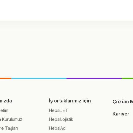
mızda
İş ortaklarımız için
Çözüm M
etim
HepsiJET
Kariyer
m Kurulumuz
HepsiLojistik
re Taşları
HepsiAd