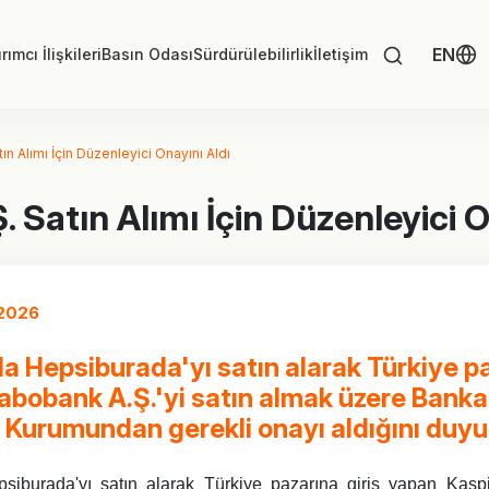
EN
rımcı İlişkileri
Basın Odası
Sürdürülebilirlik
İletişim
n Alımı İçin Düzenleyici Onayını Aldı
 Satın Alımı İçin Düzenleyici O
 2026
da Hepsiburada'yı satın alarak Türkiye p
Rabobank A.Ş.'yi satın almak üzere Bank
Kurumundan gerekli onayı aldığını duyu
siburada'yı satın alarak Türkiye pazarına giriş yapan Kasp