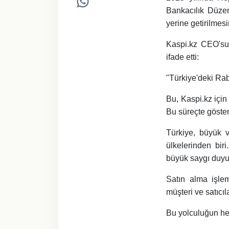
Bankacılık Düzen
yerine getirilme
Kaspi.kz CEO'su,
ifade etti:
"Türkiye'deki Ra
Bu, Kaspi.kz için
Bu süreçte gösterd
Türkiye, büyük v
ülkelerinden biri
büyük saygı duyu
Satın alma işlem
müşteri ve satıcı
Bu yolculuğun he