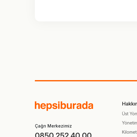
Hakkı
Üst Yön
Yöneti
Çağrı Merkezimiz
Kilomet
0850 252 40 00