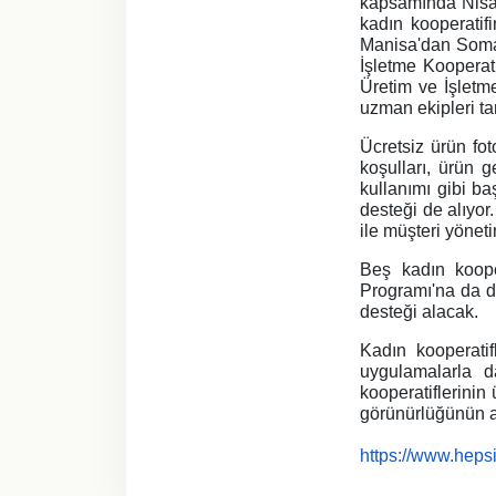
kapsamında Nisan 
kadın kooperatifi
Manisa'dan Soma 
İşletme Kooperati
Üretim ve İşletm
uzman ekipleri ta
Ücretsiz ürün foto
koşulları, ürün g
kullanımı gibi ba
desteği de alıyor
ile müşteri yöneti
Beş kadın koope
Programı'na da d
desteği alacak.
Kadın kooperatif
uygulamalarla d
kooperatiflerini
görünürlüğünün ar
https://www.heps