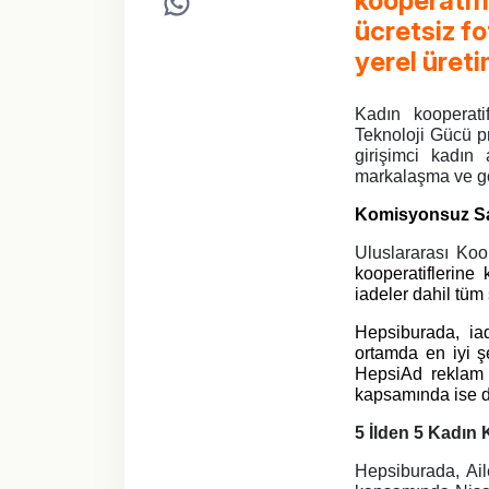
kooperatifl
ücretsiz fo
yerel üreti
Kadın kooperati
Teknoloji Gücü pr
girişimci kadın 
markalaşma ve gör
Komisyonsuz Sat
Uluslararası Ko
kooperatiflerine
iadeler dahil tüm
Hepsiburada, iad
ortamda en iyi ş
HepsiAd reklam b
kapsamında ise do
5 İlden 5 Kadın 
Hepsiburada, Ail