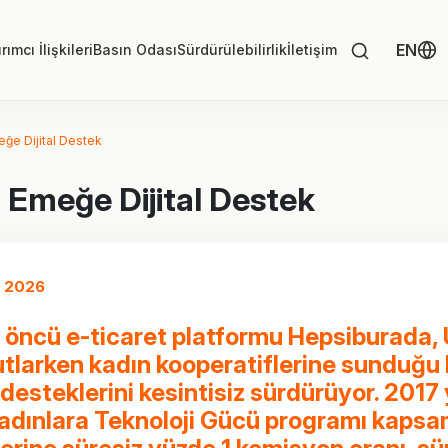
EN
rımcı İlişkileri
Basın Odası
Sürdürülebilirlik
İletişim
ğe Dijital Destek
 Emeğe Dijital Destek
 2026
n öncü e-ticaret platformu Hepsiburada, 
tlarken kadın kooperatiflerine sunduğu l
desteklerini kesintisiz sürdürüyor. 2017
Kadınlara Teknoloji Gücü programı kaps