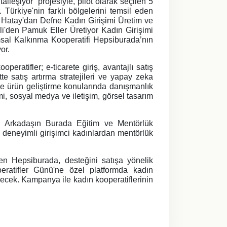
lleşiyor" projesiyle, pilot olarak seçilen 5
 Türkiye'nin farklı bölgelerini temsil eden
 Hatay'dan Defne Kadın Girişimi Üretim ve
zli'den Pamuk Eller Üretiyor Kadın Girişimi
sal Kalkınma Kooperatifi Hepsiburada’nın
or.
peratifler; e-ticarete giriş, avantajlı satış
e satış artırma stratejileri ve yapay zeka
 ve ürün geliştirme konularında danışmanlık
imi, sosyal medya ve iletişim, görsel tasarım
ol Arkadaşın Burada Eğitim ve Mentörlük
deneyimli girişimci kadınlardan mentörlük
yen Hepsiburada, desteğini satışa yönelik
ratifler Günü'ne özel platformda kadın
ecek. Kampanya ile kadın kooperatiflerinin