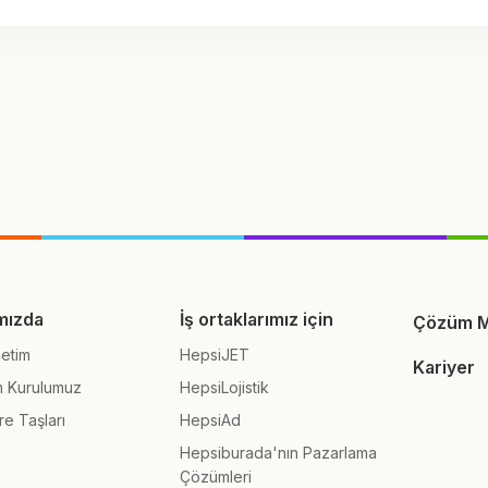
mızda
İş ortaklarımız için
Çözüm M
etim
HepsiJET
Kariyer
m Kurulumuz
HepsiLojistik
re Taşları
HepsiAd
Hepsiburada'nın Pazarlama
Çözümleri