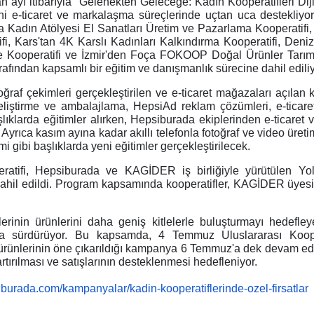
ayı itibarıyla "Gelenekten Geleceğe: Kadın Kooperatifleri Dijita
ni e-ticaret ve markalaşma süreçlerinde uçtan uca destekliyor.
Kadın Atölyesi El Sanatları Üretim ve Pazarlama Kooperatifi,
fi, Kars'tan 4K Karslı Kadınları Kalkındırma Kooperatifi, Deni
e Kooperatifi ve İzmir'den Foça FOKOOP Doğal Ürünler Tarım
rafından kapsamlı bir eğitim ve danışmanlık sürecine dahil ediliy
ğraf çekimleri gerçekleştirilen ve e-ticaret mağazaları açılan koo
eliştirme ve ambalajlama, HepsiAd reklam çözümleri, e-ticarett
şlıklarda eğitimler alırken, Hepsiburada ekiplerinden e-ticaret
. Ayrıca kasım ayına kadar akıllı telefonla fotoğraf ve video üret
mi gibi başlıklarda yeni eğitimler gerçekleştirilecek.
ratifi, Hepsiburada ve KAGİDER iş birliğiyle yürütülen Y
ahil edildi. Program kapsamında kooperatifler, KAGİDER üyesi 
lerinin ürünlerini daha geniş kitlelerle buluşturmayı hedefle
a sürdürüyor. Bu kapsamda, 4 Temmuz Uluslararası Koope
n ürünlerinin öne çıkarıldığı kampanya 6 Temmuz'a dek devam ed
tırılması ve satışlarının desteklenmesi hedefleniyor.
iburada.com/kampanyalar/kadin-kooperatiflerinde-ozel-firsatlar