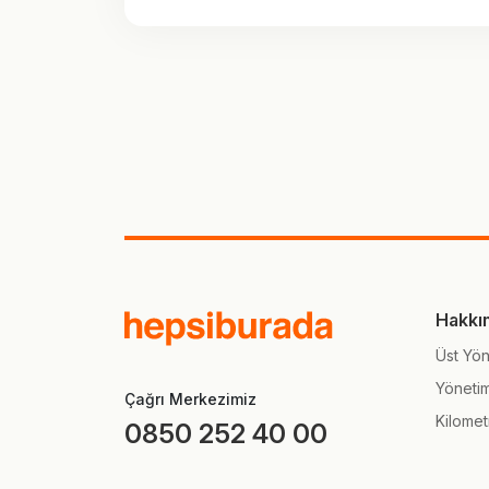
Hakkı
Üst Yön
Yöneti
Çağrı Merkezimiz
Kilomet
0850 252 40 00