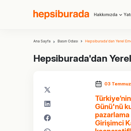
Hakkımızda
Yatı
Ana Sayfa
Basın Odası
Hepsiburada'dan Yerel Eme
Hepsiburada'dan Yerel
03 Temmuz
Türkiye’ni
Günü'nü ku
pazarlama 
Girişimci 