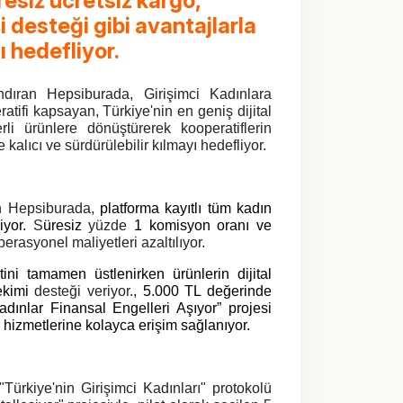
resiz ücretsiz kargo,
 desteği gibi avantajlarla
ı hedefliyor.
andıran Hepsiburada, Girişimci Kadınlara
atifi kapsayan, Türkiye'nin en geniş dijital
li ürünlere dönüştürerek kooperatiflerin
alıcı ve sürdürülebilir kılmayı hedefliyor.
n Hepsiburada,
platforma kayıtlı tüm kadın
iyor.
S
üresiz
yüzde
1 komisyon oranı ve
perasyonel maliyetleri azaltılıyor.
ni tamamen üstlenirken ürünlerin dijital
çekimi
desteği veriyor.
, 5.000 TL değerinde
adınlar Finansal Engelleri Aşıyor” projesi
 hizmetlerine kolayca erişim sağlanıyor.
ürkiye'nin Girişimci Kadınları" protokolü