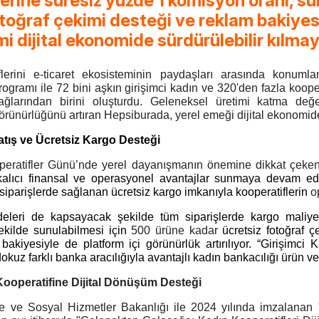
erine süresiz yüzde 1 komisyon oranı, sü
toğraf çekimi desteği ve reklam bakiyesi
mi dijital ekonomide sürdürülebilir kılmay
flerini e-ticaret ekosisteminin paydaşları arasında konuml
ogramı ile 72 bini aşkın girişimci kadın ve 320'den fazla kooper
ağlarından birini oluşturdu. Geleneksel üretimi katma değer
ünürlüğünü artıran Hepsiburada, yerel emeği dijital ekonomide k
ış ve Ücretsiz Kargo Desteği
operatifler Günü’nde yerel dayanışmanın önemine dikkat çeke
 kalıcı finansal ve operasyonel avantajlar sunmaya devam ed
 siparişlerde sağlanan ücretsiz kargo imkanıyla kooperatiflerin
o
eleri de kapsayacak şekilde tüm siparişlerde kargo maliyeti
ekilde sunulabilmesi için
500 ürüne kadar
ücretsiz fotoğraf 
akiyesiyle de platform içi görünürlük artırılıyor.
“Girişimci K
kuz farklı banka aracılığıyla avantajlı kadın bankacılığı ürün ve
Kooperatifine Dijital Dönüşüm Desteği
e ve Sosyal Hizmetler Bakanlığı ile 2024 yılında imzalanan "T