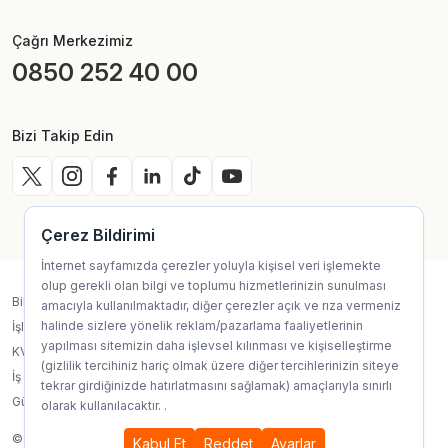
Çağrı Merkezimiz
0850 252 40 00
Bizi Takip Edin
Çerez Bildirimi
İnternet sayfamızda çerezler yoluyla kişisel veri işlemekte
olup gerekli olan bilgi ve toplumu hizmetlerinizin sunulması
Bilgi Toplum Hizmetleri
amacıyla kullanılmaktadır, diğer çerezler açık ve rıza vermeniz
halinde sizlere yönelik reklam/pazarlama faaliyetlerinin
İşlem Rehberi
yapılması sitemizin daha işlevsel kılınması ve kişiselleştirme
KVKK
(gizlilik tercihiniz hariç olmak üzere diğer tercihlerinizin siteye
İş Sağlığı ve Güvenliği Çevre Politikası
tekrar girdiğinizde hatırlatmasını sağlamak) amaçlarıyla sınırlı
Güvenli Alışveriş Kılavuzu
olarak kullanılacaktır.
.
© 2025, Site Design & Technology by
Code And More
Kabul Et
Reddet
Ayarlar